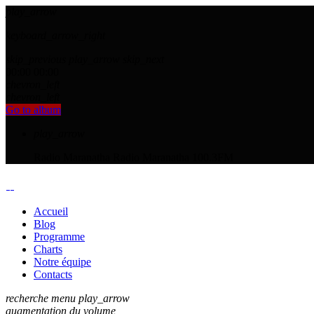
play_arrow
keyboard_arrow_right
skip_previous
play_arrow
skip_next
00:00
00:00
chevron_left
chevron_left
Go to album
play_arrow
Radio Maranatha
Radio Maranatha 100.3FM
Accueil
Blog
Programme
Charts
Notre équipe
Contacts
recherche
menu
play_arrow
augmentation du volume