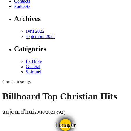
Contacts
Podcasts
Archives
avril 2022
septembre 2021
Catégories
La Bible
Général
Spirituel
Christian songs
Billboard Top Christian Hits
aujourd'hui
20/10/2023
92
e-mail
Partager