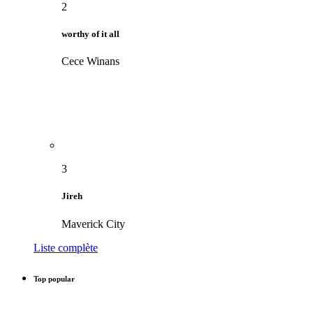
2
worthy of it all
Cece Winans
3
Jireh
Maverick City
Liste complète
Top popular