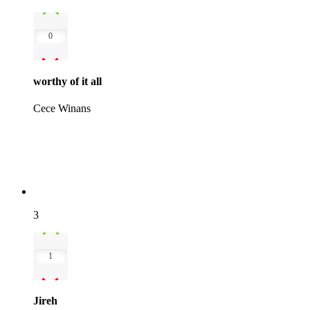
0
worthy of it all
Cece Winans
3
1
Jireh