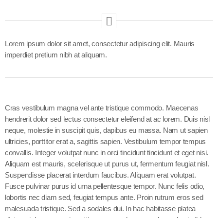
Lorem ipsum dolor sit amet, consectetur adipiscing elit. Mauris
imperdiet pretium nibh at aliquam.
Cras vestibulum magna vel ante tristique commodo. Maecenas
hendrerit dolor sed lectus consectetur eleifend at ac lorem. Duis nisl
neque, molestie in suscipit quis, dapibus eu massa. Nam ut sapien
ultricies, porttitor erat a, sagittis sapien. Vestibulum tempor tempus
convallis. Integer volutpat nunc in orci tincidunt tincidunt et eget nisi.
Aliquam est mauris, scelerisque ut purus ut, fermentum feugiat nisl.
Suspendisse placerat interdum faucibus. Aliquam erat volutpat.
Fusce pulvinar purus id urna pellentesque tempor. Nunc felis odio,
lobortis nec diam sed, feugiat tempus ante. Proin rutrum eros sed
malesuada tristique. Sed a sodales dui. In hac habitasse platea