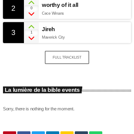
worthy of it all
2
0
Cece Winans
Jireh
3
1
Maverick City
FULL TRACKLIST
La lumière de la bible events
Sorry, there is nothing for the moment.