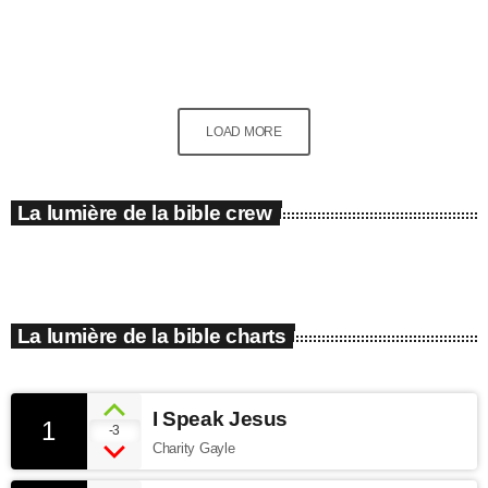
Trust
today
02/09/2021
426
3
2
LOAD MORE
La lumière de la bible crew
La lumière de la bible charts
I Speak Jesus
1
-3
Charity Gayle