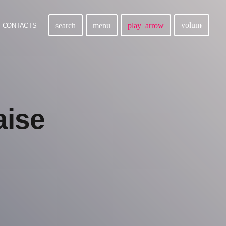
volume_up
search
menu
play_arrow
CONTACTS
aise