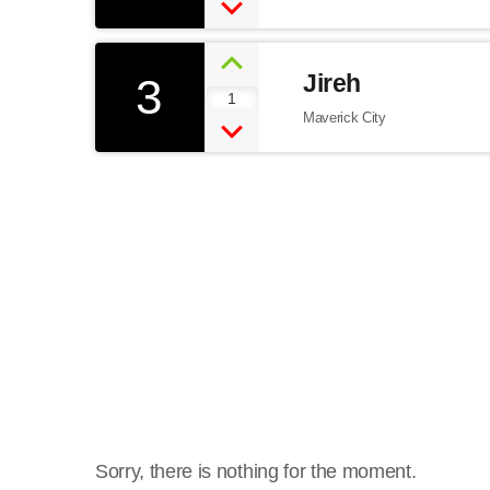
3
Jireh
1
Maverick City
Saturday morning praise events
Sorry, there is nothing for the moment.