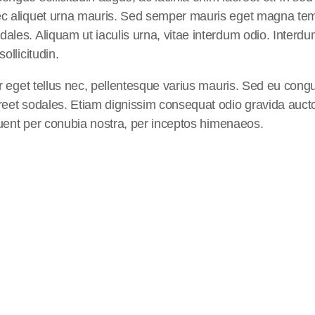
nec aliquet urna mauris. Sed semper mauris eget magna tem
dales. Aliquam ut iaculis urna, vitae interdum odio. Inter
ollicitudin.
or eget tellus nec, pellentesque varius mauris. Sed eu congu
reet sodales. Etiam dignissim consequat odio gravida auctor
rquent per conubia nostra, per inceptos himenaeos.
k
insert_link