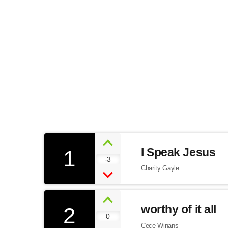
Saturday morning praise crew
Saturday morning praise charts
1
I Speak Jesus
-3
Charity Gayle
2
worthy of it all
0
Cece Winans