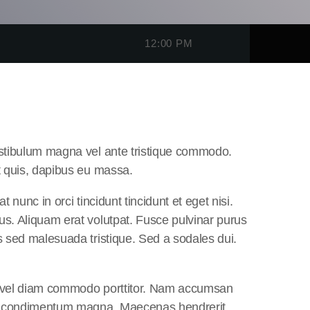
12:00 PM
vestibulum magna vel ante tristique commodo.
it quis, dapibus eu massa.
 nunc in orci tincidunt tincidunt et eget nisi.
us. Aliquam erat volutpat. Fusce pulvinar purus
s sed malesuada tristique. Sed a sodales dui.
ur vel diam commodo porttitor. Nam accumsan
 sed condimentum magna. Maecenas hendrerit