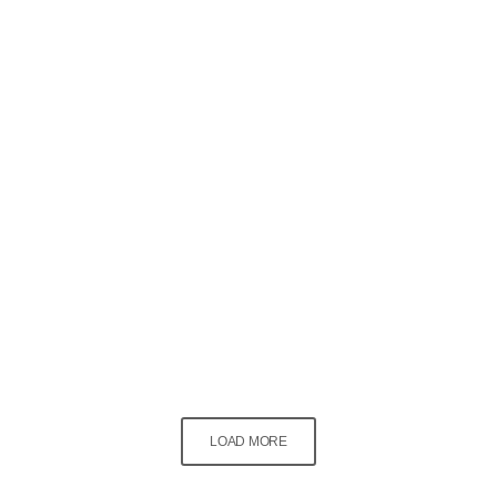
General
Samson where are you?
What you doing?
today
02/09/2021
703
2
LOAD MORE