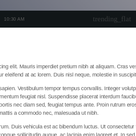
trending_flat
10:30 AM
cing elit. Mauris imperdiet pretium nibh at aliquam. Cras 
 eleifend at ac lorem. Duis nisl neque, molestie in suscip
s sapien. Vestibulum tempor tempus convallis. Integer volutpat
rmentum feugiat nisl. Suspendisse placerat interdum faucib
obortis nec diam sed, feugiat tempus ante. Proin rutrum ero
, mattis a commodo nec, malesuada ut nibh.
utrum. Duis vehicula est ac bibendum luctus. Ut consectet
congue sollicitudin augue, ac lacinia enim laoreet et. In