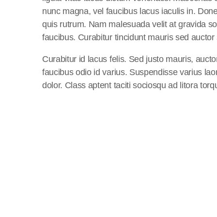
nunc magna, vel faucibus lacus iaculis in. Do
quis rutrum. Nam malesuada velit at gravida so
faucibus. Curabitur tincidunt mauris sed auctor s
Curabitur id lacus felis. Sed justo mauris, auct
faucibus odio id varius. Suspendisse varius lao
dolor. Class aptent taciti sociosqu ad litora to
Related news
insert_lin