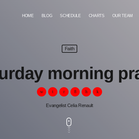
HOME
BLOG
SCHEDULE
CHARTS
OUR TEAM
Faith
urday morning pr
Evangelist Celia Renault